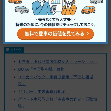
個人情報入力画面
しかしこれからご紹介する以下6つの方法を使えば、個人
情報なし・電話なしで
愛車の相場を知る
ことができます。
トヨタ「下取り参考価格シミュレーション」
MOTA「車買取相場・価格」
ユーカーパック「車買取査定・下取り相場
表」
ガリバー「中古車買取相場」
ズバット車買取比較「中古車の査定・買取相
場」