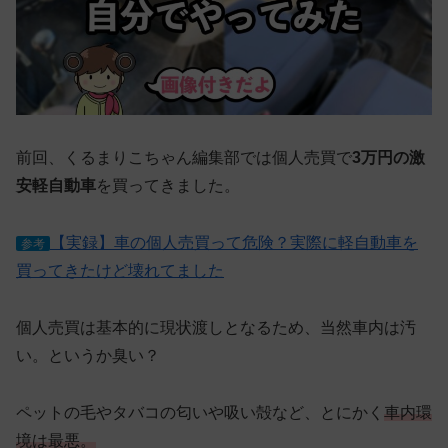
前回、くるまりこちゃん編集部では個人売買で
3万円の激
安軽自動車
を買ってきました。
【実録】車の個人売買って危険？実際に軽自動車を
参考
買ってきたけど壊れてました
個人売買は基本的に現状渡しとなるため、当然車内は汚
い。というか臭い？
ペットの毛やタバコの匂いや吸い殻など、とにかく
車内環
境は最悪。