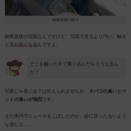
納車直後の様子
納車直後の写真なんですけど、写真で見るより汚い。触る
と
手が黒くなる
んですよ。
どこを触った手で乗り込んだらそうなるん
だ？
写真じゃ臭いまでは伝えられませんが、
タバコの臭いとペ
ットの臭いが強烈
です。
また車内でジュースをこぼしたのか、妙に甘ったるいよう
な感じも…。