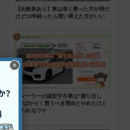
【比較表あり】車は長く乗った方が得だ
けど13年経ったら買い替えた方がいい
×
ディーラーの認定中古車は”掘り出し
物”ばかり！買うべき理由とやめとけと
言われるワケ