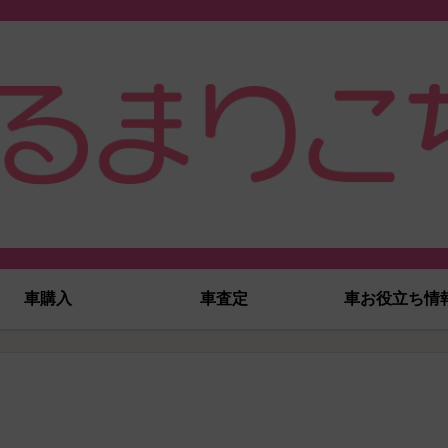
車購入
車査定
車お役立ち情